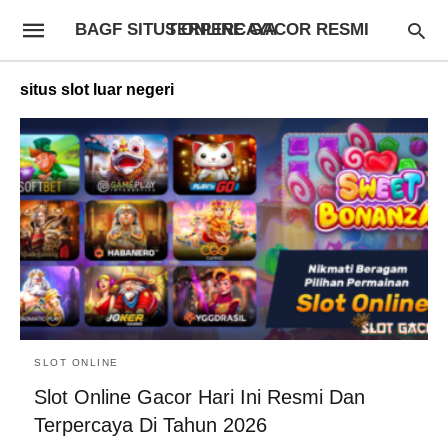
BAGF SITUS ONLINE GACOR RESMI TERPERCAYA
situs slot luar negeri
SLOT ONLINE
Slot Online Gacor Hari Ini Resmi Dan
Terpercaya Di Tahun 2026