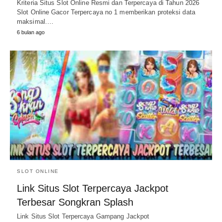
Kriteria Situs Slot Online Resmi dan Terpercaya di Tahun 2026
Slot Online Gacor Terpercaya no 1 memberikan proteksi data
maksimal.…
6 bulan ago
SLOT ONLINE
Link Situs Slot Terpercaya Jackpot
Terbesar Songkran Splash
Link Situs Slot Terpercaya Gampang Jackpot