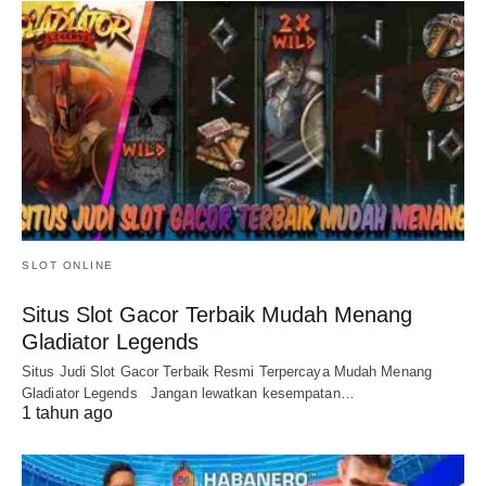
SLOT ONLINE
Situs Slot Gacor Terbaik Mudah Menang
Gladiator Legends
Situs Judi Slot Gacor Terbaik Resmi Terpercaya Mudah Menang
Gladiator Legends Jangan lewatkan kesempatan…
1 tahun ago