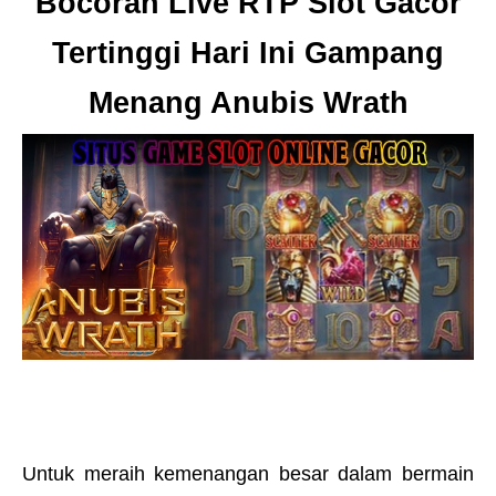
Bocoran Live RTP Slot Gacor
Tertinggi Hari Ini Gampang
Menang Anubis Wrath
Untuk meraih kemenangan besar dalam bermain