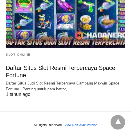
SLOT ONLINE
Daftar Situs Slot Resmi Terpercaya Space
Fortune
Daftar Situs Judi Slot Resmi Terpercaya Gampang Maxwin Space
Fortune Penting untuk para bettor,…
1 tahun ago
All Rights Reserved
View Non-AMP Version