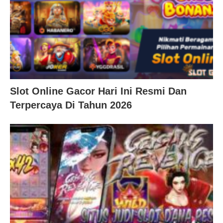
Slot Online Gacor Hari Ini Resmi Dan
Terpercaya Di Tahun 2026