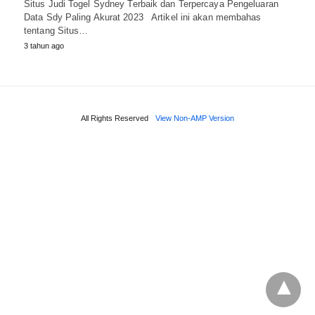
Situs Judi Togeĺ Sydney Terbaik dan Terpercaya Pengeluaran
Data Sdy Paling Akurat 2023 Artikel ini akan membahas
tentang Situs…
3 tahun ago
All Rights Reserved
View Non-AMP Version