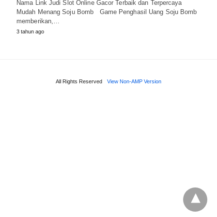
Nama Link Judi Slot Online Gacor Terbaik dan Terpercaya
Mudah Menang Soju Bomb Game Penghasil Uang Soju Bomb
memberikan,…
3 tahun ago
All Rights Reserved
View Non-AMP Version