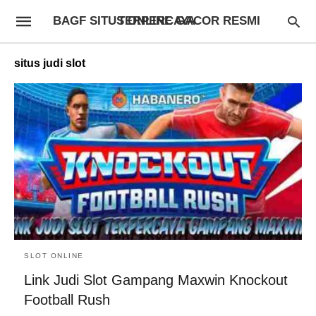
BAGF SITUS ONLINE GACOR RESMI TERPERCAYA
situs judi slot
SLOT ONLINE
Link Judi Slot Gampang Maxwin Knockout
Football Rush