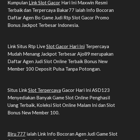
Kumpulan
Link Slot Gacor
Hari Ini Maxwin Resmi
Terbaik dan Terpercaya Bakar77 ialah Info Bocoran
Daftar Agen Bo Game Judi Rtp Slot Gacor Promo
Bonus Jackpot Terbesar Indonesia.
Link Situs Rtp Live
Slot Gacor Hari Ini
Terpercaya
Mudah Menang Jackpot Terbesar Ajo89 merupakan
Daftar Agen Judi Slot Online Terbaik Bonus New
Member 100 Deposit Pulsa Tanpa Potongan.
Situs Link
Slot Terpercaya
Gacor Hari Ini ASD123
Menyediakan Banyak Game Slot Online Penghasil
Uang Terbaik, Koleksi Slot Online Malam Ini dan Slot
Bonus New Member 100.
Biru 777
ialah Link Info Bocoran Agen Judi Game Slot