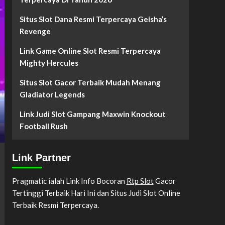
Situs Slot Dana Resmi Terpercaya Geisha’s
Revenge
Link Game Online Slot Resmi Terpercaya
Mighty Hercules
Situs Slot Gacor Terbaik Mudah Menang
Gladiator Legends
Link Judi Slot Gampang Maxwin Knockout
Football Rush
Link Partner
Pragmatic ialah Link Info Bocoran
Rtp Slot
Gacor
Tertinggi Terbaik Hari Ini dan Situs Judi Slot Online
Terbaik Resmi Terpercaya.