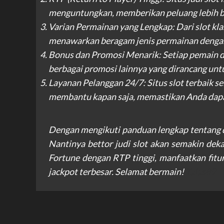
menguntungkan, memberikan peluang lebih b
Varian Permainan yang Lengkap: Dari slot kla
menawarkan beragam jenis permainan dengan 
Bonus dan Promosi Menarik: Setiap pemain d
berbagai promosi lainnya yang dirancang un
Layanan Pelanggan 24/7: Situs slot terbaik s
membantu kapan saja, memastikan Anda dapa
Dengan mengikuti panduan lengkap tentang da
Nantinya bettor judi slot akan semakin de
Fortune dengan RTP tinggi, manfaatkan fitur
jackpot terbesar. Selamat bermain!
Talas89