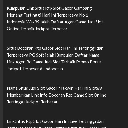
Kumpulan Link Situs
Rtp Slot
Gacor Gampang
Menang Tertinggi Hari Ini Terpercaya No 1
Indonesia Wak89 ialah Daftar Agen Game Judi Slot
Online Terbaik Jackpot Terbesar.
Situs Bocoran Rtp
Gacor Slot
Hari Ini Tertinggi dan
Terpercaya PG Soft ialah Kumpulan Daftar Nama
Link Agen Bo Game Judi Slot Terbaik Promo Bonus
Jackpot Terbesar di Indonesia.
Nama
Situs Judi Slot Gacor
Maxwin Hari Ini Slot88
Memberikan Link Info Bocoran Rtp Game Slot Online
Tertinggi Jackpot Terbesar.
Link Situs Rtp
Slot Gacor
Hari Ini Live Tertinggi dan