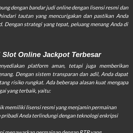
ung dengan bandar judi online dengan lisensi resmi dan
u, hindari tautan yang mencurigakan dan pastikan Anda
id. Dengan strategi yang tepat, peluang menang Anda di
 Slot Online Jackpot Terbesar
enyediakan platform aman, tetapi juga memberikan
nang. Dengan sistem transparan dan adil, Anda dapat
tang risiko rungkat. Ada beberapa alasan kuat mengapa
gai yang terbaik, yaitu:
aik memiliki lisensi resmi yang menjamin permainan
 pribadi Anda terlindungi dengan teknologi enkripsi
ot ini menawarkan permainan dengan RTP yang