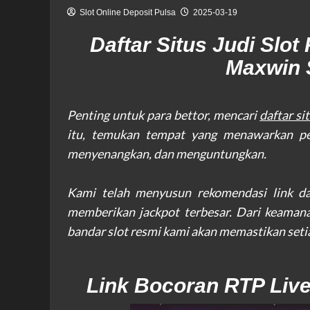
Slot Online Deposit Pulsa
2025-03-19
Daftar Situs Judi Sl
Maxwin 
Penting untuk para bettor, mencari
daftar si
itu, temukan tempat yang menawarkan pe
menyenangkan, dan menguntungkan.
Kami telah menyusun rekomendasi link da
memberikan jackpot terbesar. Dari keamana
bandar slot resmi kami akan memastikan se
Link Bocoran RTP Live 