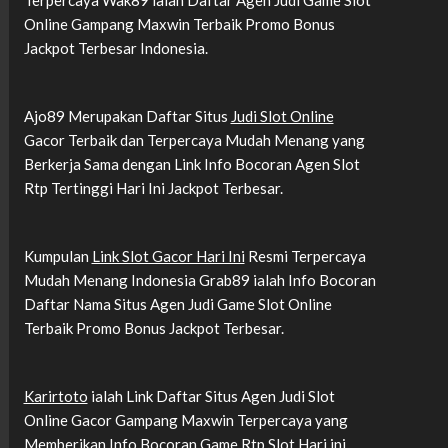
Terpercaya Wak89 ialah Daftar Agen Judi Game Slot
Online Gampang Maxwin Terbaik Promo Bonus
Jackpot Terbesar Indonesia.
Ajo89 Merupakan Daftar Situs
Judi Slot Online
Gacor Terbaik dan Terpercaya Mudah Menang yang
Berkerja Sama dengan Link Info Bocoran Agen Slot
Rtp Tertinggi Hari Ini Jackpot Terbesar.
Kumpulan
Link Slot Gacor Hari Ini
Resmi Terpercaya
Mudah Menang Indonesia Grab89 ialah Info Bocoran
Daftar Nama Situs Agen Judi Game Slot Online
Terbaik Promo Bonus Jackpot Terbesar.
Karirtoto
ialah Link Daftar Situs Agen Judi Slot
Online Gacor Gampang Maxwin Terpercaya yang
Memberikan Info Bocoran Game Rtp Slot Hari ini