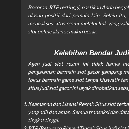
Bocoran RTP tertinggi, pastikan Anda bergab
ulasan positif dari pemain lain. Selain it
mengakses situs resmi melalui link yang val
slot online akan semakin besar.
Kelebihan Bandar Judi
Agen judi slot resmi ini tidak hanya m
pengalaman bermain slot gacor gampang me
fokus bermain game slot tanpa khawatir ten
situs judi slot gacor ini layak dinobatkan seba
Keamanan dan Lisensi Resmi: Situs slot terb
yang adil dan aman. Semua transaksi dan data
tingkat tinggi.
RTP (Return to Player) Tinggi: Situs judi sl